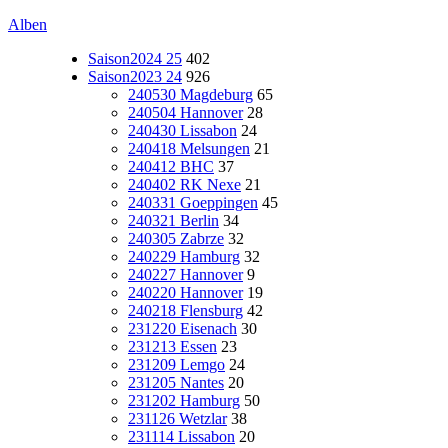
Alben
Saison2024 25
402
Saison2023 24
926
240530 Magdeburg
65
240504 Hannover
28
240430 Lissabon
24
240418 Melsungen
21
240412 BHC
37
240402 RK Nexe
21
240331 Goeppingen
45
240321 Berlin
34
240305 Zabrze
32
240229 Hamburg
32
240227 Hannover
9
240220 Hannover
19
240218 Flensburg
42
231220 Eisenach
30
231213 Essen
23
231209 Lemgo
24
231205 Nantes
20
231202 Hamburg
50
231126 Wetzlar
38
231114 Lissabon
20