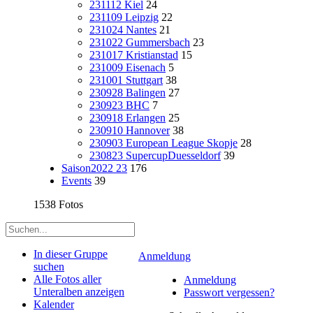
231112 Kiel
24
231109 Leipzig
22
231024 Nantes
21
231022 Gummersbach
23
231017 Kristianstad
15
231009 Eisenach
5
231001 Stuttgart
38
230928 Balingen
27
230923 BHC
7
230918 Erlangen
25
230910 Hannover
38
230903 European League Skopje
28
230823 SupercupDuesseldorf
39
Saison2022 23
176
Events
39
1538 Fotos
In dieser Gruppe
Anmeldung
suchen
Alle Fotos aller
Anmeldung
Unteralben anzeigen
Passwort vergessen?
Kalender